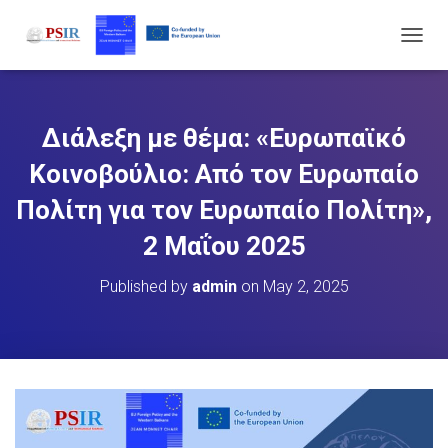
T
O
G
G
L
Διάλεξη με θέμα: «Ευρωπαϊκό
E
N
Κοινοβούλιο: Από τον Ευρωπαίο
A
V
Πολίτη για τον Ευρωπαίο Πολίτη»,
I
2 Μαΐου 2025
G
A
T
Published by
admin
on
May 2, 2025
I
O
N