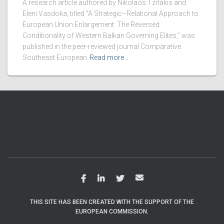
A research article authored by Nikolaos Tzifakis and
Eleni Vasdoka, titled “A Strategic–Relational Approach to
European Union Enlargement: The Reversed
Conditionality of Western Balkan Governing Elites,” was
published in the peer-reviewed journal Comparative
Southeast European
Read more…
THIS SITE HAS BEEN CREATED WITH THE SUPPORT OF THE
EUROPEAN COMMISSION.