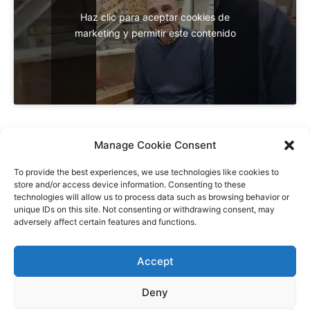
Haz clic para aceptar cookies de
marketing y permitir este contenido
Manage Cookie Consent
To provide the best experiences, we use technologies like cookies to
store and/or access device information. Consenting to these
technologies will allow us to process data such as browsing behavior or
unique IDs on this site. Not consenting or withdrawing consent, may
adversely affect certain features and functions.
Financiado por la Unión Europea. Las opiniones y puntos de vista
expresados solo comprometen a su(s) autor(es) y no reflejan
necesariamente los de la Unión Europea o los de la Agencia Ejecutiva
Accept
Europea de Educación y Cultura (EACEA). Ni la Unión Europea ni la
EACEA pueden ser considerados responsables de ellos.
Deny