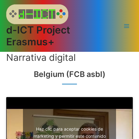
Ir
al
contenido
d-ICT Project
Main
Erasmus+
Men
Narrativa digital
Belgium (FCB asbl)
Haz clic para aceptar cookies de
marketing y permitir este contenido