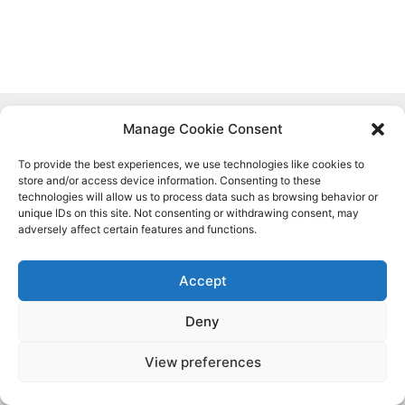
Manage Cookie Consent
To provide the best experiences, we use technologies like cookies to
store and/or access device information. Consenting to these
technologies will allow us to process data such as browsing behavior or
unique IDs on this site. Not consenting or withdrawing consent, may
Financiado por la Unión Europea. Las opiniones y puntos de vista
adversely affect certain features and functions.
expresados solo comprometen a su(s) autor(es) y no reflejan
necesariamente los de la Unión Europea o los de la Agencia Ejecutiva
Europea de Educación y Cultura (EACEA). Ni la Unión Europea ni la
Accept
EACEA pueden ser considerados responsables de ellos.
Deny
View preferences
Copyright © 2026 d-ICT Project Erasmus+
LIGHT