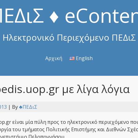
ΕΔιΣ ♦ eConte
Ηλεκτρονικό Περιεχόμενο ΠΕΔιΣ
Αρχική
English
edis.uop.gr με λίγα λόγια
013
| By
♣ΠΕΔιΣ
op.gr είναι μία πύλη προς το ηλεκτρονικό περιεχόμενο πο
υργία του τμήματος Πολιτικής Επιστήμης και Διεθνών Σχ
ανεπιστήμιο Πελοποννήσου.