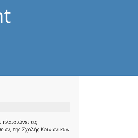
nt
υ πλαισιώνει τις
έσεων, της Σχολής Κοινωνικών