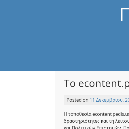
Skip
Π
to
content
Το econtent.p
Posted on
11 Δεκεμβρίου, 2
Η τοποθεσία econtent.pedis.u
δραστηριότητες και τη λειτο
και Πολιτικών Επιστημών, Π