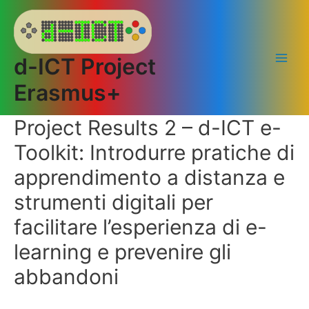
Vai
al
contenuto
d-ICT Project
Main
Erasmus+
Men
Project Results 2 – d-ICT e-
Toolkit: Introdurre pratiche di
apprendimento a distanza e
strumenti digitali per
facilitare l’esperienza di e-
learning e prevenire gli
abbandoni