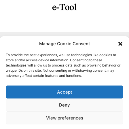
Manage Cookie Consent
To provide the best experiences, we use technologies like cookies to
store and/or access device information. Consenting to these
technologies will allow us to process data such as browsing behavior or
unique IDs on this site. Not consenting or withdrawing consent, may
Finanziato dall'Unione europea. Le opinioni espresse appartengono,
adversely affect certain features and functions.
tuttavia, al solo o ai soli autori e non riflettono necessariamente le
opinioni dell'Unione europea o dell’Agenzia esecutiva europea per
l’istruzione e la cultura (EACEA). Né l'Unione europea né l'EACEA
Accept
possono esserne ritenute responsabili.
Deny
View preferences
Copyright © 2026 d-ICT Project Erasmus+
LIGHT